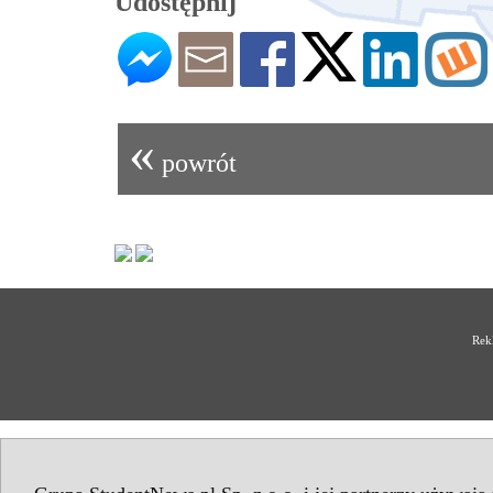
Udostępnij
«
powrót
Rek