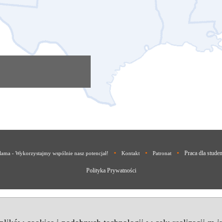
•
•
•
Praca dla stude
lama - Wykorzystajmy wspólnie nasz potencjał!
Kontakt
Patronat
Polityka Prywatności