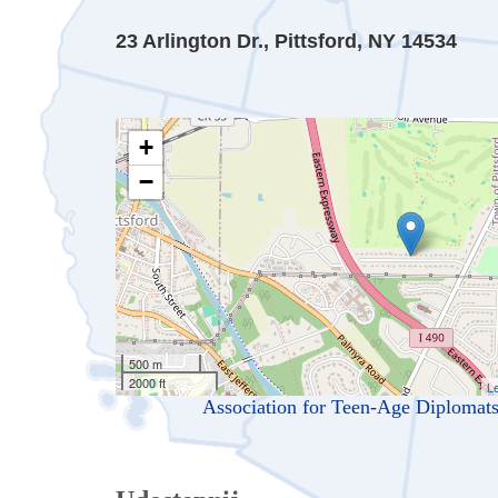
23 Arlington Dr., Pittsford, NY 14534
+
−
500 m
2000 ft
Le
Association for Teen-Age Diplomats