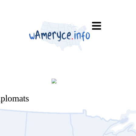
iplomats